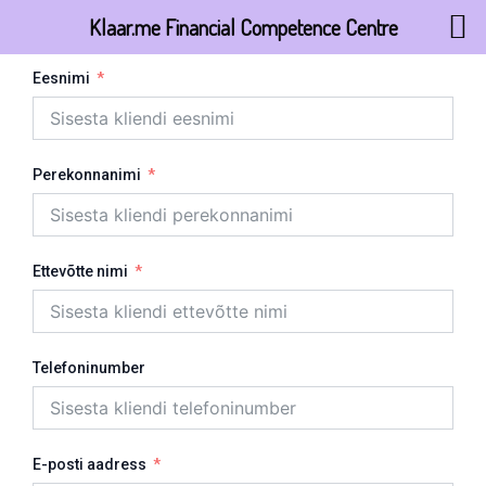
Skip
Klaar.me Financial Competence Centre
to
content
Eesnimi
Perekonnanimi
Ettevõtte nimi
Telefoninumber
E-posti aadress